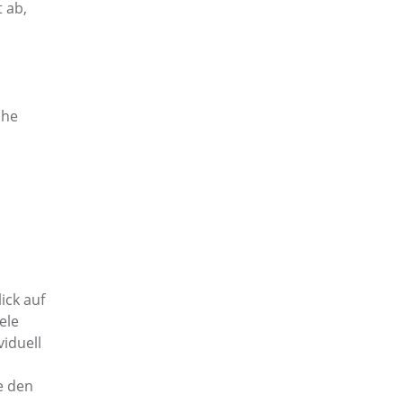
 ab,
ihe
ick auf
ele
iduell
ie den