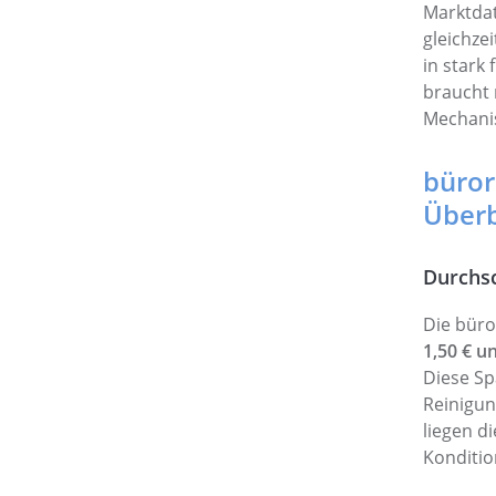
Marktdat
gleichze
in stark
braucht 
Mechani
büror
Überb
Durchsc
Die büro
1,50 € u
Diese Sp
Reinigun
liegen d
Konditio