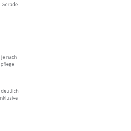
. Gerade
 je nach
dpflege
 deutlich
nklusive