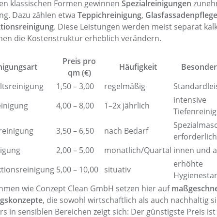
en klassischen Formen gewinnen
Spezialreinigungen
zuneh
ng. Dazu zählen etwa
Teppichreinigung
,
Glasfassadenpfleg
tionsreinigung
. Diese Leistungen werden meist separat kalk
en die Kostenstruktur erheblich verändern.
Preis pro
nigungsart
Häufigkeit
Besonder
qm (€)
ltsreinigung
1,50 – 3,00
regelmäßig
Standardle
intensive
inigung
4,00 – 8,00
1–2x jährlich
Tiefenreini
Spezialmas
reinigung
3,50 – 6,50
nach Bedarf
erforderlich
nigung
2,00 – 5,00
monatlich/Quartal
innen und 
erhöhte
ktionsreinigung
5,00 – 10,00
situativ
Hygienesta
hmen wie Conzept Clean GmbH setzen hier auf
maßgeschne
ngskonzepte
, die sowohl wirtschaftlich als auch nachhaltig s
s in sensiblen Bereichen zeigt sich: Der günstigste Preis ist