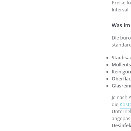
Preise f
Interval
Was im 
Die büro
standard
Staubsa
Müllent
Reinigun
Oberfläc
Glasrein
Je nach A
die
Koste
Unterneh
angepass
Desinfe