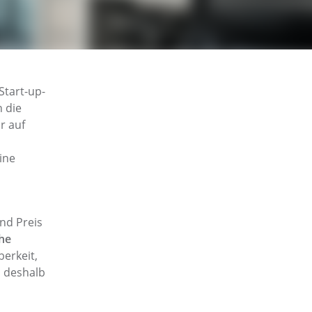
Start-up-
n die
r auf
ine
und Preis
he
berkeit,
 deshalb