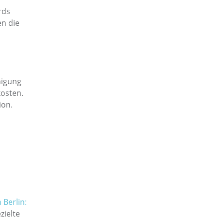
rds
en die
nigung
kosten.
ion.
 Berlin:
zielte