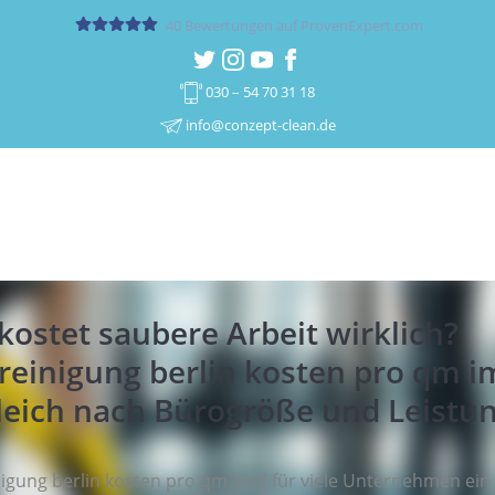
40
Bewertungen auf ProvenExpert.com
Conzept Clean GmbH
030 – 54 70 31 18
info@conzept-clean.de
kostet saubere Arbeit wirklich?
reinigung berlin kosten pro qm i
leich nach Bürogröße und Leistu
igung berlin kosten pro qm sind für viele Unternehmen ein