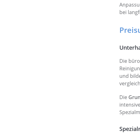
Anpassun
bei lang
Preis
Unterha
Die büro
Reinigun
und bild
vergleic
Die
Grun
intensiv
Spezial
Spezial