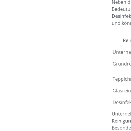
Neben d
Bedeutu
Desinfek
und könn
Rei
Unterha
Grundre
Teppich
Glasrei
Desinfe
Unterne
Reinigu
Besonder