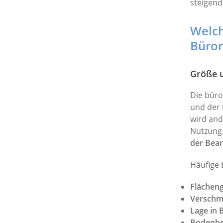
steigen
Welch
Büror
Größe u
Die büro
und der 
wird and
Nutzung.
der Bea
Häufige 
Flächen
Verschm
Lage in 
Bodenbe