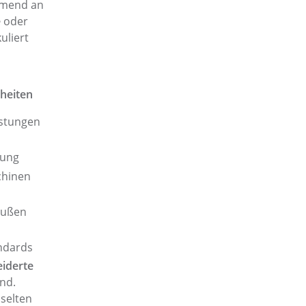
mend an
e
oder
uliert
heiten
istungen
gung
chinen
außen
ndards
iderte
ind.
 selten