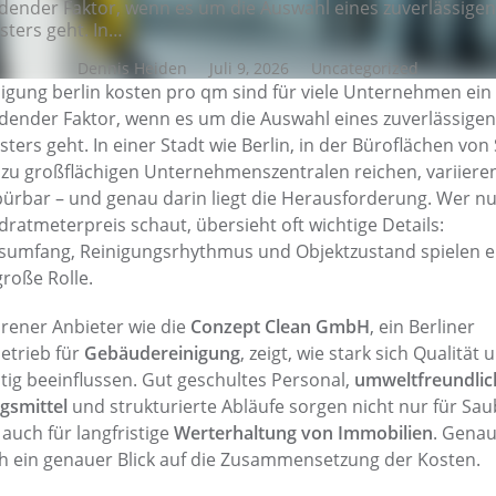
dender Faktor, wenn es um die Auswahl eines zuverlässigen
isters geht. In…
Dennis Heiden
Juli 9, 2026
Uncategorized
igung berlin kosten pro qm sind für viele Unternehmen ein
dender Faktor, wenn es um die Auswahl eines zuverlässigen
sters geht. In einer Stadt wie Berlin, in der Büroflächen von 
s zu großflächigen Unternehmenszentralen reichen, variiere
pürbar – und genau darin liegt die Herausforderung. Wer nu
ratmeterpreis schaut, übersieht oft wichtige Details:
sumfang, Reinigungsrhythmus und Objektzustand spielen e
roße Rolle.
hrener Anbieter wie die
Conzept Clean GmbH
, ein Berliner
etrieb für
Gebäudereinigung
, zeigt, wie stark sich Qualität 
tig beeinflussen. Gut geschultes Personal,
umweltfreundlic
gsmittel
und strukturierte Abläufe sorgen nicht nur für Sau
auch für langfristige
Werterhaltung von Immobilien
. Genau
ch ein genauer Blick auf die Zusammensetzung der Kosten.