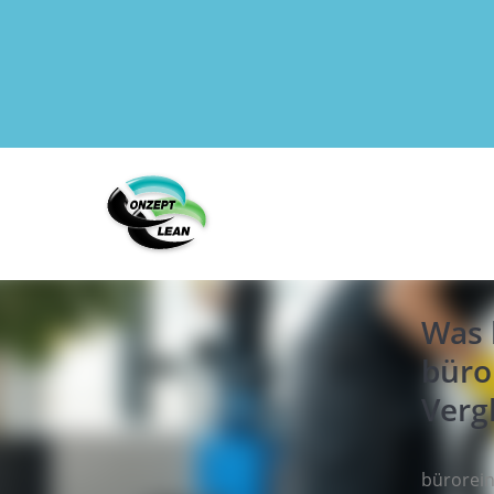
Was 
büro
Verg
bürorein