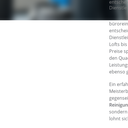
entschei
Dienstle
bürorein
entschei
Dienstlei
Lofts bi
Preise s
den Quad
Leistung
ebenso g
Ein erfa
Meisterb
gegensei
Reinigun
sondern 
lohnt si