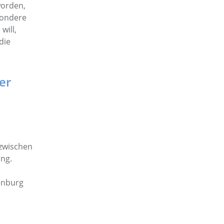
worden,
sondere
will,
die
er
 zwischen
ung.
tenburg