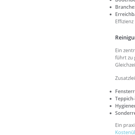
Branche
Erreichb
Effizienz
Reinigu
Ein zent
führt zu
Gleichze
Zusatzle
Fenster
Teppich-
Hygiene
Sonderr
Ein prax
Kostenüb