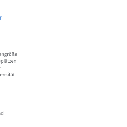
r
engröße
splätzen
r
tensität
nd