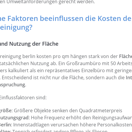
den Umweltanforderungen gerecht werden.
e Faktoren beeinflussen die Kosten de
einigung?
nd Nutzung der Fläche
reinigung berlin kosten pro qm hängen stark von der
Fläch
tatsächlichen Nutzung ab. Ein Großraumbüro mit 50 Arbeit
ers kalkuliert als ein repräsentatives Einzelbüro mit geringe
 Entscheidend ist nicht nur die Fläche, sondern auch die
In
nspruchung
.
Einflussfaktoren sind:
größe
: Größere Objekte senken den Quadratmeterpreis
utzungsgrad
: Hohe Frequenz erhöht den Reinigungsaufwa
Berlin
: Innenstadtlagen verursachen höhere Personalkosten
läge
: Teppich erfordert andere Pflege als Fliesen